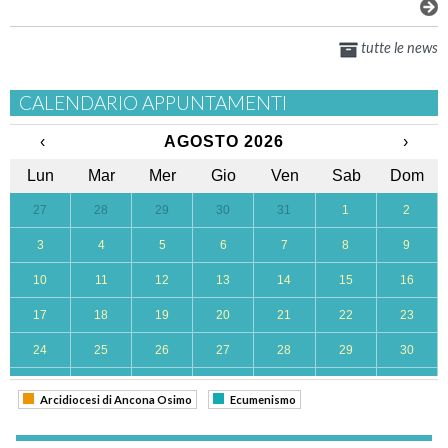
tutte le news
CALENDARIO APPUNTAMENTI
‹
AGOSTO 2026
›
Lun
Mar
Mer
Gio
Ven
Sab
Dom
27
28
29
30
31
1
2
3
4
5
6
7
8
9
10
11
12
13
14
15
16
17
18
19
20
21
22
23
24
25
26
27
28
29
30
31
1
2
3
4
5
6
Arcidiocesi di Ancona Osimo
Ecumenismo