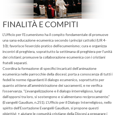
FINALITÀ E COMPITI
L’Ufficio per l’Ecumenismo ha il compito fondamentale di promuove
una sana educazione ecumenica secondo i principi cattolici (UR 4-
10); favorisce l’esercizio pratico dell’ecumenismo; cura e organizza
incontri di preghiera, soprattutto la settimana di preghiera per l’unità
dei cristiani; promuove la collaborazione ecumenica con i cristiani
fratelli separati.
Coordina la formazione di specifici incaricati dell’animazione
ecumenica nelle parrocchie della diocesi; porta a conoscenza di tutti i
fedeli le norme riguardanti il dialogo ecumenico, soprattutto per
quanto attiene all’amministrazione dei sacramenti, e ne verifica
l’osservanza. “L’evangelizzazione e il dialogo interreligioso, lungi
dall’opporsi tra loro, si sostengono e si alimentano reciprocamente."
(Evangelii Gaudium, n.251). L’Ufficio per il Dialogo Interreligioso, nello
spirito dell'Esortazione Evangelii Gaudium, si propone questi
obiettivi: + aiutare le comunità cristiane della Diocesi a preparare i