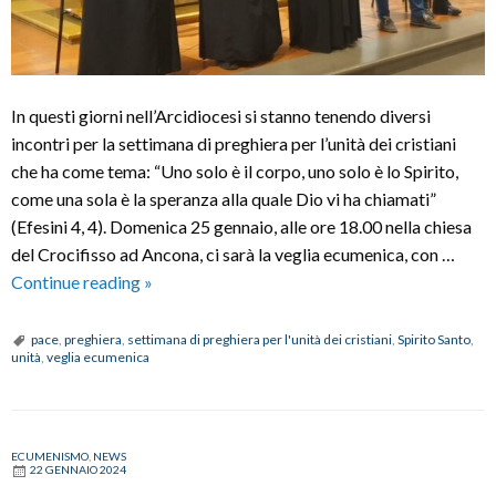
In questi giorni nell’Arcidiocesi si stanno tenendo diversi
incontri per la settimana di preghiera per l’unità dei cristiani
che ha come tema: “Uno solo è il corpo, uno solo è lo Spirito,
come una sola è la speranza alla quale Dio vi ha chiamati”
(Efesini 4, 4). Domenica 25 gennaio, alle ore 18.00 nella chiesa
del Crocifisso ad Ancona, ci sarà la veglia ecumenica, con …
Uniti
Continue reading
»
in
preghiera
pace
,
preghiera
,
settimana di preghiera per l'unità dei cristiani
,
Spirito Santo
,
unità
,
veglia ecumenica
per
il
cammino
ecumenico
ECUMENISMO
,
NEWS
22 GENNAIO 2024