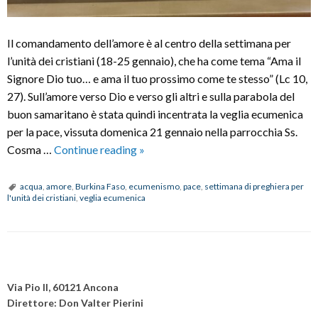
Il comandamento dell’amore è al centro della settimana per
l’unità dei cristiani (18-25 gennaio), che ha come tema “Ama il
Signore Dio tuo… e ama il tuo prossimo come te stesso” (Lc 10,
27). Sull’amore verso Dio e verso gli altri e sulla parabola del
buon samaritano è stata quindi incentrata la veglia ecumenica
per la pace, vissuta domenica 21 gennaio nella parrocchia Ss.
Settimana
Cosma …
Continue reading
»
di
preghiera
acqua
,
amore
,
Burkina Faso
,
ecumenismo
,
pace
,
settimana di preghiera per
l'unità dei cristiani
,
veglia ecumenica
per
l’unità
dei
cristiani:
P
veglia
o
Via Pio II, 60121 Ancona
ecumenica
s
Direttore: Don Valter Pierini
per