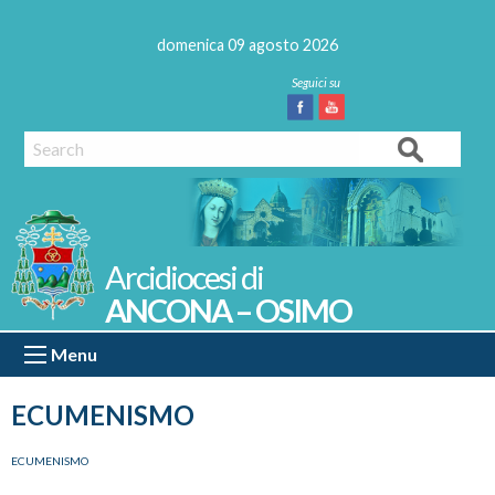
Skip
to
domenica 09 agosto 2026
content
Facebook
Youtube
Search
ANCONA – OSIMO
Menu
ECUMENISMO
ECUMENISMO