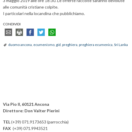
3 maggio 2019 alle ore 18:30. Le offerte raccolte saranno devolute
alle comunità cristiane colpite.
I particolari nella locandina che pubblichiamo.
CONDIVIDI
duomo ancona
,
ecumenismo
,
gid
,
preghiera
,
preghiera ecumenica
,
Sri Lanka
Via Pio II, 60121 Ancona
Direttore: Don Valter Pierini
TEL
(+39) 071.9173653 (parrocchia)
FAX
(+39) 071.9943521