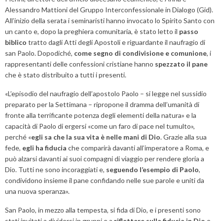
Alessandro Mattioni del Gruppo Interconfessionale in Dialogo (Gid).
All’inizio della serata i seminaristi hanno invocato lo Spirito Santo con
un canto e, dopo la preghiera comunitaria, è stato letto il
passo
biblico
tratto dagli Atti degli Apostoli e riguardante il naufragio di
san Paolo. Dopodiché,
come segno di condivisione e comunione
, i
rappresentanti delle confessioni cristiane hanno
spezzato il pane
che è stato distribuito a tutti i presenti.
«L’episodio del naufragio dell’apostolo Paolo – si legge nel sussidio
preparato per la Settimana – ripropone il dramma dell’umanità di
fronte alla terrificante potenza degli elementi della natura» e la
capacità di Paolo di ergersi «come un faro di pace nel tumulto»,
perché «
egli sa che la sua vita è nelle mani di Dio
. Grazie alla sua
fede,
egli ha fiducia
che comparirà davanti all’imperatore a Roma, e
può alzarsi davanti ai suoi compagni di viaggio per rendere gloria a
Dio. Tutti ne sono incoraggiati e,
seguendo l’esempio di Paolo
,
condividono insieme il pane confidando nelle sue parole e uniti da
una nuova speranza».
San Paolo, in mezzo alla tempesta, si fida di Dio, e i presenti sono
stati invitati a dividersi in gruppi e a
riflettere sulla fiducia in Dio
e