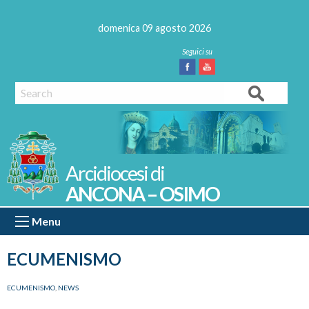
Skip
to
domenica 09 agosto 2026
content
Facebook
Youtube
Search
ANCONA – OSIMO
Menu
ECUMENISMO
ECUMENISMO
,
NEWS