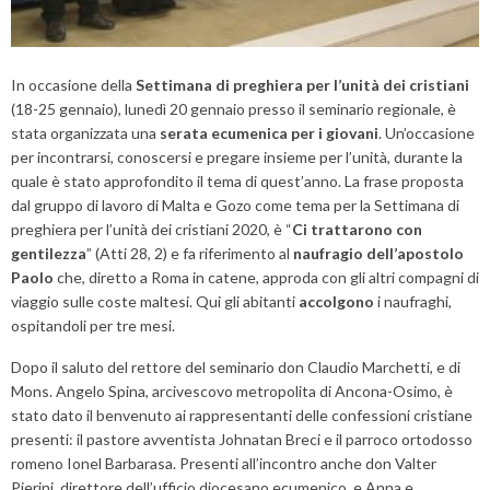
In occasione della
Settimana
di
preghiera
per
l’unità
dei cristiani
(18-25 gennaio), lunedì 20 gennaio presso il seminario regionale, è
stata organizzata una
serata ecumenica per i giovani
. Un’occasione
per incontrarsi, conoscersi e pregare insieme per l’unità, durante la
quale è stato approfondito il tema di quest’anno. La frase proposta
dal gruppo di lavoro di Malta e Gozo come tema per la Settimana di
preghiera per l’unità dei cristiani 2020, è “
Ci trattarono con
gentilezza
” (Atti 28, 2) e fa riferimento al
naufragio dell’apostolo
Paolo
che, diretto a Roma in catene, approda con gli altri compagni di
viaggio sulle coste maltesi. Qui gli abitanti
accolgono
i naufraghi,
ospitandoli per tre mesi.
Dopo il saluto del rettore del seminario don Claudio Marchetti, e di
Mons. Angelo Spina, arcivescovo metropolita di Ancona-Osimo, è
stato dato il benvenuto ai rappresentanti delle confessioni cristiane
presenti: il pastore avventista Johnatan Breci e il parroco ortodosso
romeno Ionel Barbarasa. Presenti all’incontro anche don Valter
Pierini, direttore dell’ufficio diocesano ecumenico, e Anna e